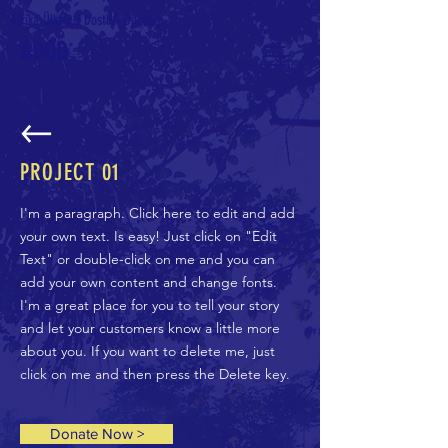
Afrika Ülkeleri Dostluk Derneği
ADOD
PROJECT 01
I'm a paragraph. Click here to edit and add
your own text. Is easy! Just click on "Edit
Text" or double-click on me and you can
add your own content and change fonts.
I'm a great place for you to tell your story
and let your customers know a little more
about you. If you want to delete me, just
click on me and then press the Delete key.
Donate Now >