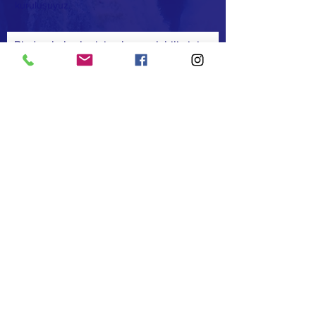
kuruluşuyuz.
Bizden haberler için abone olabilirsiniz
Abone Ol
FACEBOOK
TWITTER
INSTAGRAM
İLETİŞİM
T:
+90 (533) 442 7373
F:
+90 (232) 368 9999
E:
afrikadostluk@gmail.com