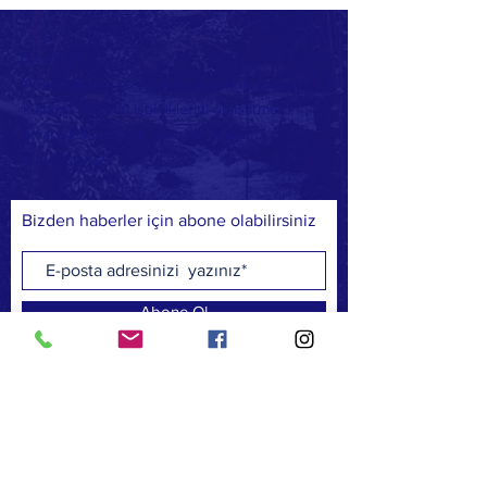
Biz kimiz
Afrika ülkeleri ve Türkiye arasında sosyal,
kültürel ve ticari işbirliklerini geliştirmek
amacıyla kurulmuş olan sivil toplum
kuruluşuyuz.
Bizden haberler için abone olabilirsiniz
Abone Ol
FACEBOOK
TWITTER
INSTAGRAM