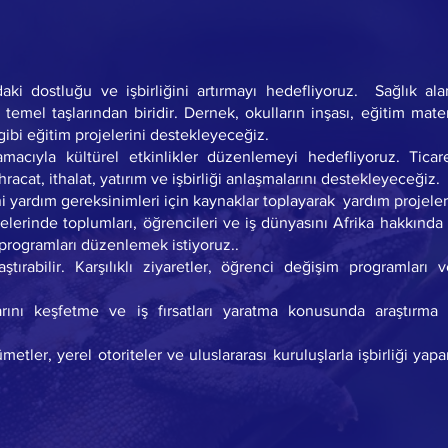
daki dostluğu ve işbirliğini artırmayı hedefliyoruz. Sağlık alanı
temel taşlarından biridir. Dernek, okulların inşası, eğitim mater
ibi eğitim projelerini destekleyeceğiz.
 amacıyla kültürel etkinlikler düzenlemeyi hedefliyoruz. Ticar
 ihracat, ithalat, yatırım ve işbirliği anlaşmalarını destekleyeceğiz.
ni yardım gereksinimleri için kaynaklar toplayarak yardım projeler
lerinde toplumları, öğrencileri ve iş dünyasını Afrika hakkında
 programları düzenlemek istiyoruz..
ştırabilir. Karşılıklı ziyaretler, öğrenci değişim programları v
rını keşfetme ve iş fırsatları yaratma konusunda araştırma 
metler, yerel otoriteler ve uluslararası kuruluşlarla işbirliği yapa