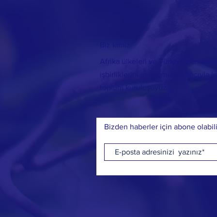
Biz kimiz
Afrika ülkeleri ve Türkiye arasında s
işbirliklerini geliştirmek amacıyla k
toplum kuruluşuyuz.
Bizden haberler için abone olabili