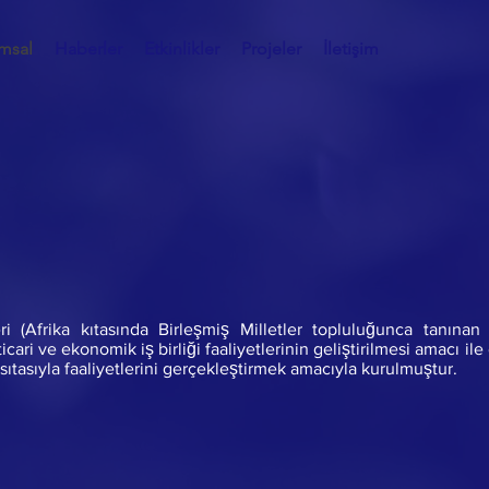
msal
Haberler
Etkinlikler
Projeler
İletişim
ri (Afrika kıtasında Birleşmiş Milletler topluluğunca tanınan 
l, ticari ve ekonomik iş birliği faaliyetlerinin geliştirilmesi amacı i
ıtasıyla faaliyetlerini
gerçekleştirmek amacıyla kurulmuştur.