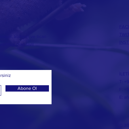
FAC
TWI
osyal, kültürel ve ticari
INS
urulmuş olan sivil
İLET
rsiniz
T: +
Abone Ol
F: +
E:
af
© 2