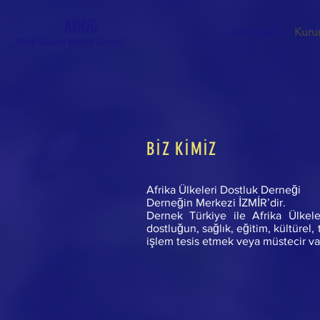
ADOD
Ana Sayfa
Kuru
Afrika Ülkeleri Dostluk Derneği
BİZ KİMİZ
Afrika Ülkeleri Dostluk Derneği
Derneğin Merkezi İZMİR’dir.
Dernek Türkiye ile Afrika Ülkele
dostluğun, sağlık, eğitim, kültüre
işlem tesis etmek veya müstecir vas