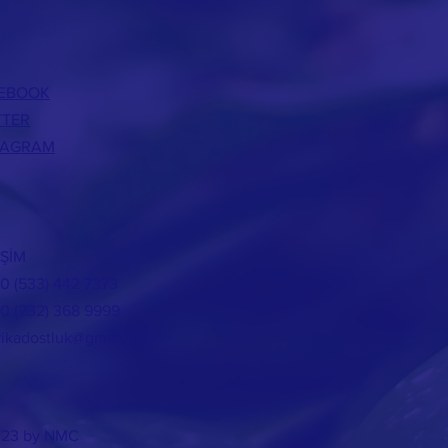
EBOOK
TTER
TAGRAM
İŞİM
90 (533) 442 7373
90 (232) 368 9999
rikadostluk@gmail.com
023 by NMC