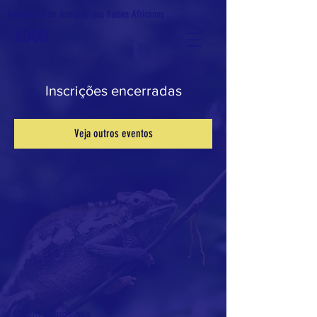
Associação de Amizade dos Países Africanos
ADOD
Inscrições encerradas
Veja outros eventos
Quem somos nós