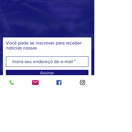
Somos uma organização não governamental
criada para desenvolver a cooperação social,
cultural e comercial entre os países africanos
e a Turquia.
Você pode se inscrever para receber
notícias nossas
Assinar
FACEBOOK
TWITTER
INSTAGRAM
COMUNICAÇÃO