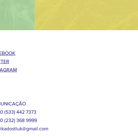
EBOOK
TTER
TAGRAM
UNICAÇÃO
90 (533) 442 7373
90 (232) 368 9999
rikadostluk@gmail.com