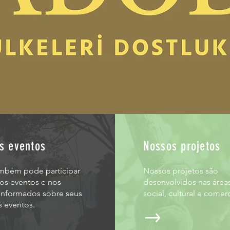
s eventos
Nossos projetos
mbém pode participar
Nossos projetos são
os eventos e nos
desenvolvidos nas área
informados sobre seus
social, cultural e comerc
s eventos.