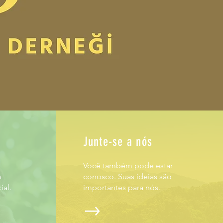
Junte-se a nós
Você também pode estar
s
conosco. Suas ideias são
ial.
importantes para nós.