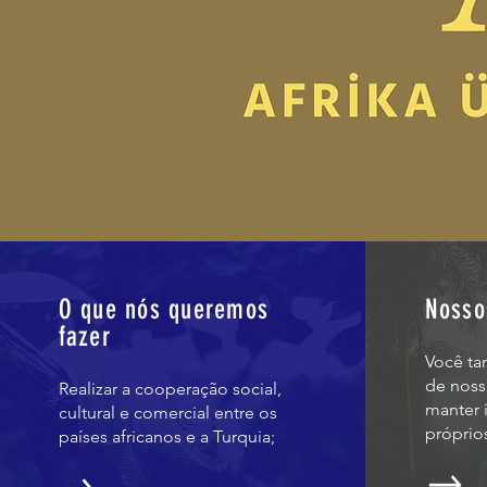
O que nós queremos
Nosso
fazer
Você ta
de noss
Realizar a cooperação social,
manter 
cultural e comercial entre os
próprio
países africanos e a Turquia;