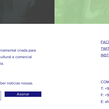
FAC
TWI
namental criada para
INS
ultural e comercial
ia.
COM
ber notícias nossas
T: +
Assinar
F: +
E:
af