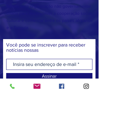
Somos uma organização não governamental
criada para desenvolver a cooperação social,
cultural e comercial entre os países africanos
e a Turquia.
Você pode se inscrever para receber
notícias nossas
Assinar
FACEBOOK
TWITTER
INSTAGRAM
COMUNICAÇÃO