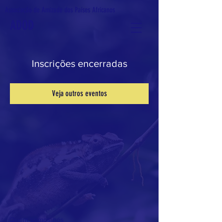
Associação de Amizade dos Países Africanos
ADOD
Inscrições encerradas
Veja outros eventos
Quem somos nós