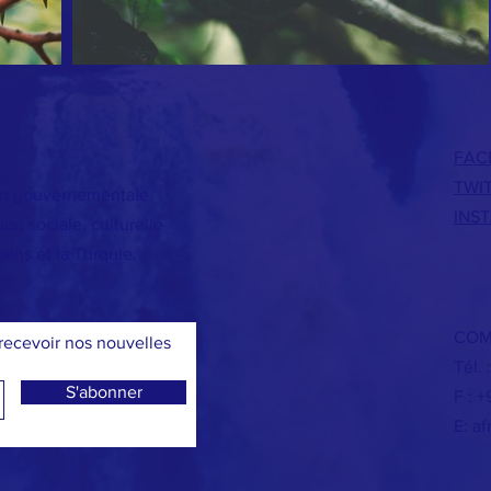
FAC
TWI
on gouvernementale
INS
on sociale, culturelle
ains et la Turquie.
COM
ecevoir nos nouvelles
Tél.
S'abonner
F : 
E:
af