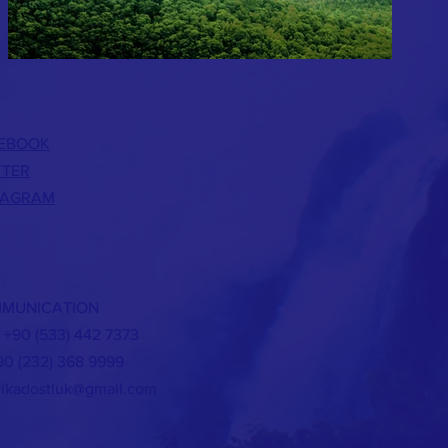
EBOOK
TTER
TAGRAM
MUNICATION
 : +90 (533) 442 7373
+90 (232) 368 9999
rikadostluk@gmail.com