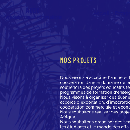
ADOD
Accueil
Entrepr
Association d'amitié des pays africains
NOS PROJETS
Nous visons à accroître l’amitié et
coopération dans le domaine de la 
soutiendra des projets éducatifs t
programmes de formation d'enseig
Nous visons à organiser des événe
accords d’exportation, d’importat
coopération commerciale et écon
Nous souhaitons réaliser des proje
Afrique.
Nous souhaitons organiser des sém
les étudiants et le monde des affai