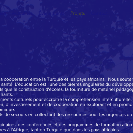
ise
Actualités
Événements
Projets
Contact
 la coopération entre la Turquie et les pays africains. Nous sout
santé. L'éducation est l'une des pierres angulaires du développ
els que la construction d'écoles, la fourniture de matériel pédag
nants.
ments culturels pour accroître la compréhension interculturelle.
ion, d’investissement et de coopération en explorant et en promo
omique.
ts de secours en collectant des ressources pour les urgences ou
inaires, des conférences et des programmes de formation afin de 
res à l'Afrique, tant en Turquie que dans les pays africains.