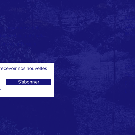
FAC
TWI
on gouvernementale
INS
on sociale, culturelle
ains et la Turquie.
COM
ecevoir nos nouvelles
Tél.
S'abonner
F : 
E:
af
© 20