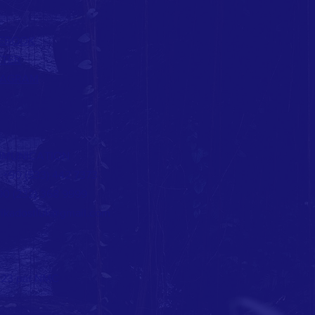
EBOOK
TTER
TAGRAM
MUNICATION
 : +90 (533) 442 7373
+90 (232) 368 9999
rikadostluk@gmail.com
23 par NMC