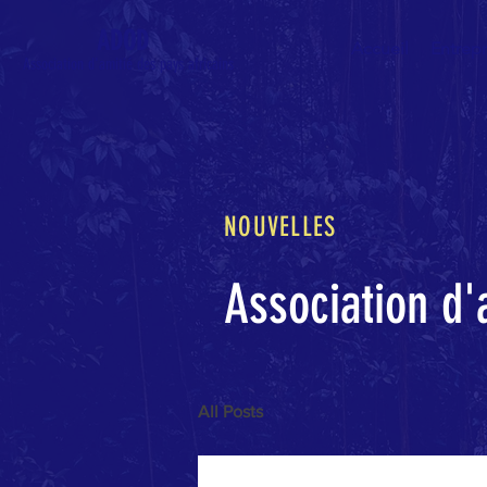
ADOD
Accueil
Entrepr
Association d'amitié des pays africains
NOUVELLES
Association d'
All Posts