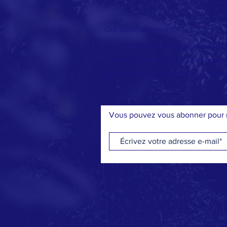
Qui sommes nous
Nous sommes une organisation n
créée pour développer la coopérati
et commerciale entre les pays afric
Vous pouvez vous abonner pour r