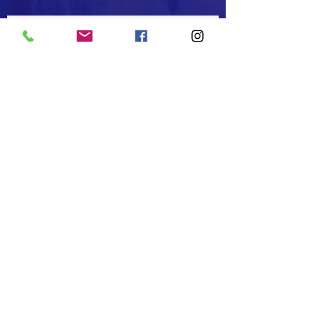
يمكنك الاشتراك للحصول على الأخبار منا
اشترك
فيسبوك
تويتر
انستغرام
T :
+90 (533) 442 73 73
+90 (232)
368 99 99
afrikadostluk@gmail.com
© 2023 بواسطة إن إم سي