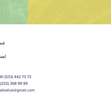
فيس
انست
 +90 (533) 442 73 73
(232) 368 99 99
kadostluk@gmail.com