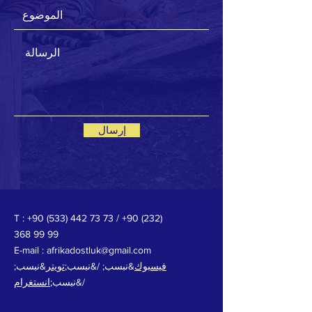
إرسال
T :
+90 (533) 442 73 73
/
+90 (232)
368 99 99
E-mail : afrikadostluk@gmail.com
فيسبوك
&نبسب; /&نبسب;
تويتر
&نبسب;
/&نبسب;
انستغرام