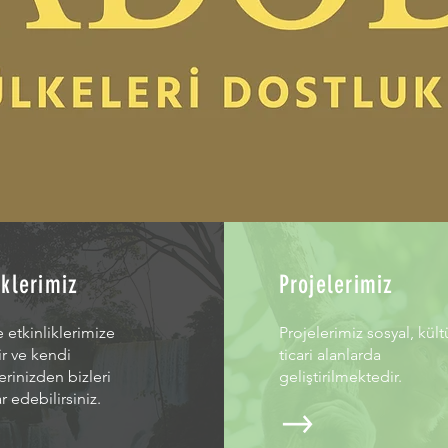
iklerimiz
Projelerimiz
e etkinliklerimize
Projelerimiz sosyal, kült
lir ve kendi
ticari alanlarda
lerinizden bizleri
geliştirilmektedir.
 edebilirsiniz.