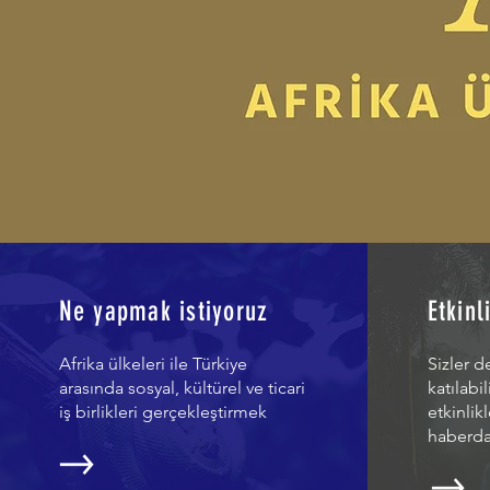
Ne yapmak istiyoruz
Etkinl
Afrika ülkeleri ile Türkiye
Sizler d
arasında sosyal, kültürel ve ticari
katılabi
iş birlikleri gerçekleştirmek
etkinlik
haberdar