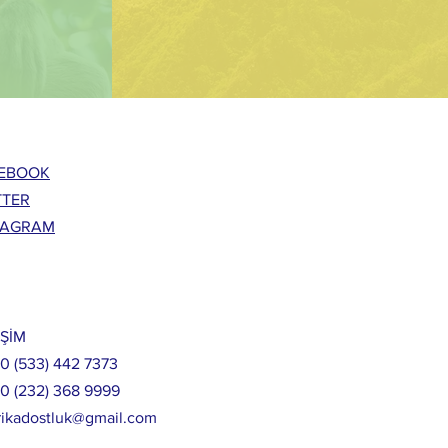
EBOOK
TTER
TAGRAM
İŞİM
90 (533) 442 7373
90 (232) 368 9999
rikadostluk@gmail.com