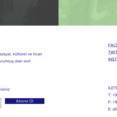
FAC
TWI
osyal, kültürel ve ticari
INS
urulmuş olan sivil
İLET
rsiniz
T: +
Abone Ol
F: +
E:
af