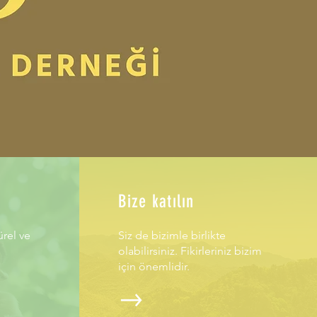
Bize katılın
ürel ve
Siz de bizimle birlikte
olabilirsiniz. Fikirleriniz bizim
için önemlidir.